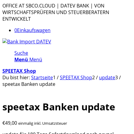
OFFICE AT SBCO.CLOUD | DATEV BANK | VON
WIRTSCHAFTSPRÜFERN UND STEUERBERATERN
ENTWICKELT
0
Einkaufswagen
Suche
Menü
Menü
SPEETAX Shop
Du bist hier:
Startseite
1
/
SPEETAX Shop
2
/
update
3
/
speetax Banken update
speetax Banken update
€
49,00
einmalig inkl. Umsatzsteuer