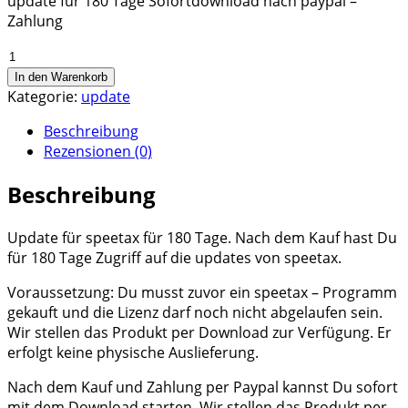
update für 180 Tage Sofortdownload nach paypal –
Zahlung
speetax
Banken
In den Warenkorb
update
Kategorie:
update
Menge
Beschreibung
Rezensionen (0)
Beschreibung
Update für speetax für 180 Tage. Nach dem Kauf hast Du
für 180 Tage Zugriff auf die updates von speetax.
Voraussetzung: Du musst zuvor ein speetax – Programm
gekauft und die Lizenz darf noch nicht abgelaufen sein.
Wir stellen das Produkt per Download zur Verfügung. Er
erfolgt keine physische Auslieferung.
Nach dem Kauf und Zahlung per Paypal kannst Du sofort
mit dem Download starten. Wir stellen das Produkt per