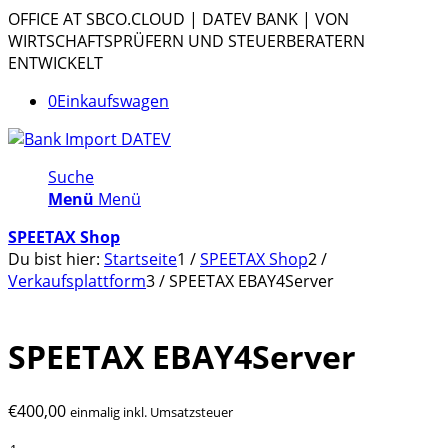
OFFICE AT SBCO.CLOUD | DATEV BANK | VON
WIRTSCHAFTSPRÜFERN UND STEUERBERATERN
ENTWICKELT
0
Einkaufswagen
Suche
Menü
Menü
SPEETAX Shop
Du bist hier:
Startseite
1
/
SPEETAX Shop
2
/
Verkaufsplattform
3
/
SPEETAX EBAY4Server
SPEETAX EBAY4Server
€
400,00
einmalig inkl. Umsatzsteuer
SPEETAX