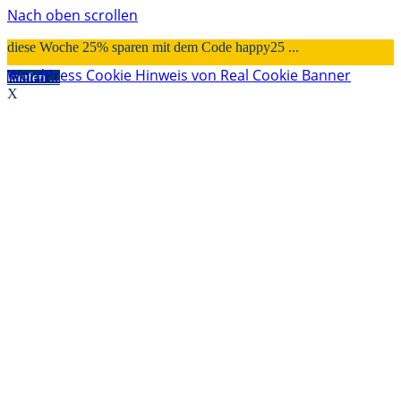
Nach oben scrollen
diese Woche 25% sparen mit dem Code happy25 ...
WordPress Cookie Hinweis von Real Cookie Banner
kaufen ...
X