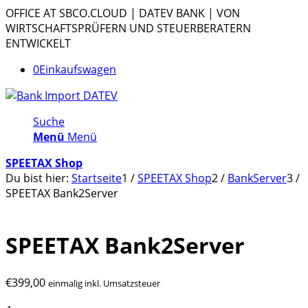
OFFICE AT SBCO.CLOUD | DATEV BANK | VON
WIRTSCHAFTSPRÜFERN UND STEUERBERATERN
ENTWICKELT
0
Einkaufswagen
Suche
Menü
Menü
SPEETAX Shop
Du bist hier:
Startseite
1
/
SPEETAX Shop
2
/
BankServer
3
/
SPEETAX Bank2Server
SPEETAX Bank2Server
€
399,00
einmalig inkl. Umsatzsteuer
SPEETAX