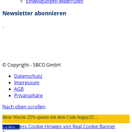
Einwilligungen widerrufen
Newsletter abonnieren
.
Ich akzeptiere die
Datenschutzerklärung
.
Absenden
© Copyright - SBCO GmbH
Datenschutz
Impressum
AGB
Privatsphäre
Nach oben scrollen
diese Woche 25% sparen mit dem Code happy25 ...
WordPress Cookie Hinweis von Real Cookie Banner
kaufen ...