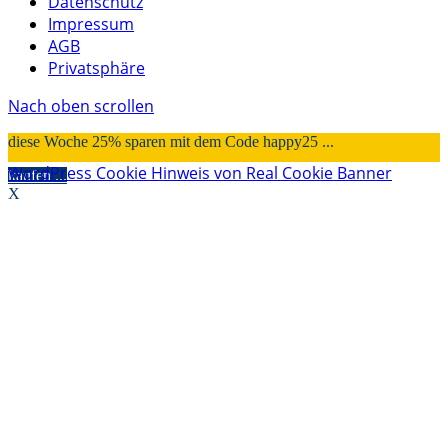
Datenschutz
Impressum
AGB
Privatsphäre
Nach oben scrollen
diese Woche 25% sparen mit dem Code happy25 ...
WordPress Cookie Hinweis von Real Cookie Banner
kaufen ...
X