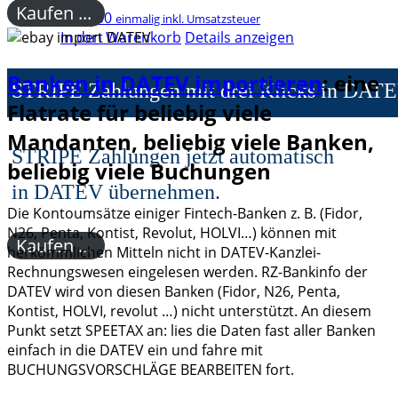
Kaufen ...
€
299,00
einmalig inkl. Umsatzsteuer
In den Warenkorb
Details anzeigen
Banken in DATEV importieren
: eine
STRIPE Zahlungen mit drei Klicks in DAT
Flatrate für beliebig viele
Mandanten, beliebig viele Banken,
STRIPE Zahlungen jetzt automatisch
beliebig viele Buchungen
in DATEV übernehmen.
Die Kontoumsätze einiger Fintech-Banken z. B. (Fidor,
N26, Penta, Kontist, Revolut, HOLVI…) können mit
Kaufen ...
herkömmlichen Mitteln nicht in DATEV-Kanzlei-
Rechnungswesen eingelesen werden. RZ-Bankinfo der
DATEV wird von diesen Banken (Fidor, N26, Penta,
Kontist, HOLVI, revolut …) nicht unterstützt. An diesem
Punkt setzt SPEETAX an: lies die Daten fast aller Banken
einfach in die DATEV ein und fahre mit
BUCHUNGSVORSCHLÄGE BEARBEITEN fort.